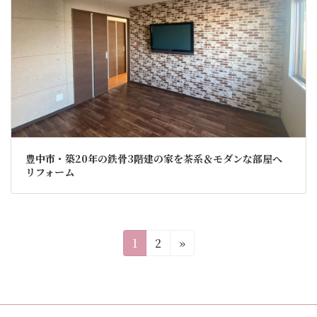
豊中市・築20年の鉄骨3階建の家を茶系＆モダンな部屋へ
リフォーム
投
固
固
1
2
»
定
定
稿
ペ
ペ
の
ー
ー
ジ
ジ