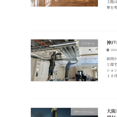
３階
果を考
神戸
リフォーム
202
前回
と邸
ショ
１カ月
大阪
タワーマンション