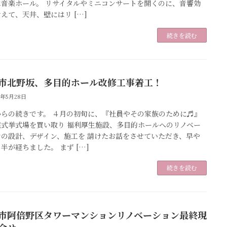
は音楽ホール。 リサイタルやミニコンサートを開くのに、音響効
えて、天井、壁にはリ […]
続きを読む
市北野坂、多目的ホール改修工事着工！
6年5月28日
からの続きです。 ４月の初旬に、『社員やその家族のために♬』
宅式挙式場を買い取り 福利厚生施設、多目的ホールへのリノベー
ンの設計、デザイン、施工を 請けたお話をさせていただき、早や
半が経ちました。 まず […]
続きを読む
市阿倍野区タワーマンションリノベーション最終現