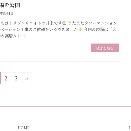
場を公開
5年8月4日
にちは！リブクリエイトの井上です
またまたタワーマンション
ノベーション工事のご依頼をいただきました
今回の現場は「大
の高層タ […]
続きを読む
固
固
2
3
»
定
定
ペ
ペ
ー
ー
ジ
ジ
HOME