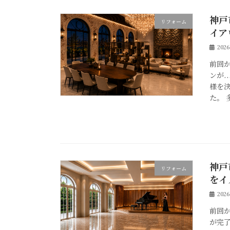
神戸
リフォーム
イア
202
前回
ンが.
様を
た。 
神戸
リフォーム
をイ
202
前回
が完