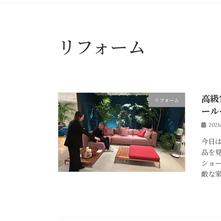
リフォーム
高級
リフォーム
ール
202
今日
品を見
ショ
敵な家