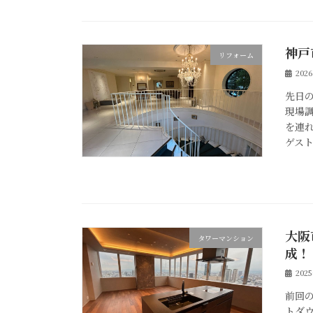
神戸
リフォーム
202
先日
現場
を連れ
ゲスト
大阪
タワーマンション
成！
202
前回
トダ