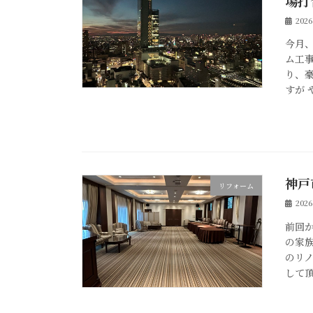
場打
202
今月
ム工
り、豪
すが 
神戸
リフォーム
202
前回
の家
のリ
して頂