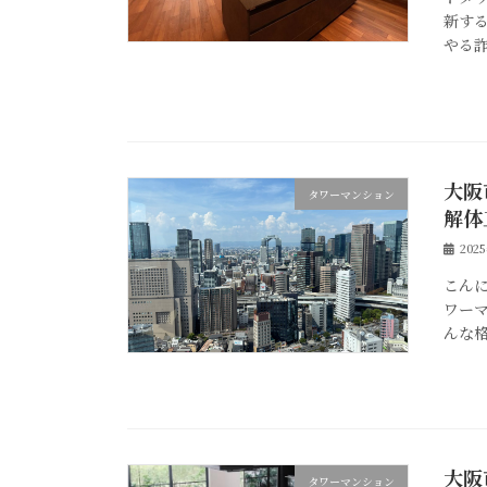
新す
やる詐
大阪
タワーマンション
解体
202
こん
ワー
んな格
大阪
タワーマンション