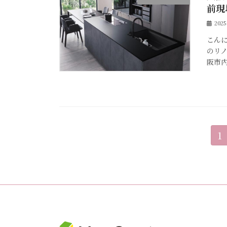
前現
202
こん
のリ
阪市内
投
固
1
定
稿
ペ
ー
の
ジ
ペ
ー