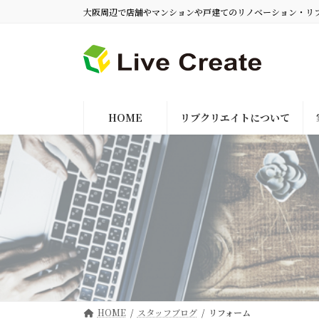
コ
ナ
大阪周辺で店舗やマンションや戸建てのリノベーション・リ
ン
ビ
テ
ゲ
ン
ー
ツ
シ
へ
ョ
HOME
リブクリエイトについて
ス
ン
キ
に
ッ
移
プ
動
HOME
スタッフブログ
リフォーム