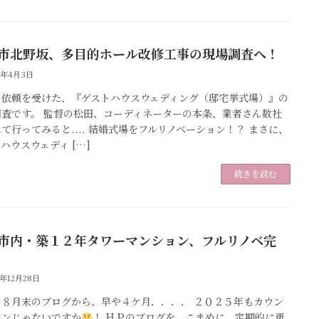
市北野坂、多目的ホール改修工事の現場調査へ！
6年4月3日
の依頼を受けた、『ゲストハウスウェディング（邸宅挙式場）』の
調査です。 監督の松田、コーディネーターの本条、業者さん数社
て行ってみると.... 結婚式場をフルリノベーション！？ まさに、
ハウスウェディ […]
続きを読む
市内・築１２年タワーマンション、フルリノベ完
5年12月28日
の８月末のブログから、早や４ケ月．．．． ２０２５年もカウン
ウンじゃないですか
！ ＨＰのブログを、こまめに、定期的に更