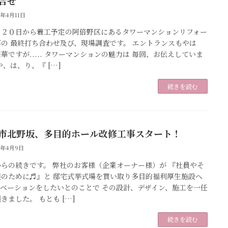
合せ
6年4月11日
、２０日から着工予定の阿倍野区にあるタワーマンションリフォー
事の 最終打ち合わせ及び、現場調査です。 エントランスもやは
華ですが..... タワーマンションの魅力は 毎回、お伝えしていま
や、は、り、『 […]
続きを読む
市北野坂、多目的ホール改修工事スタート！
6年4月9日
からの続きです。 弊社のお客様（企業オーナー様）が 『社員やそ
族のために♬』と 邸宅式挙式場を買い取り多目的福利厚生施設へ
ノベーションをしたいとのことで その設計、デザイン、施工を一任
きました。 もとも […]
続きを読む