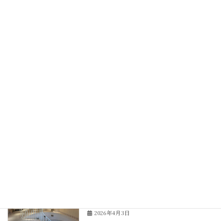
国の大型リフォーム補助金「住宅省エネ
補助金
2026キャンペーン」開始！最大100万
円補助！
2026年4月21日
大阪市阿倍野区タワーマンションリノベ
タワーマンション
ーション最終現場打合せ
2026年4月11日
神戸市北野坂、多目的ホール改修工事ス
リフォーム
タート！
2026年4月9日
神戸市北野坂、多目的ホール改修工事の
リフォーム
現場調査へ！
2026年4月3日