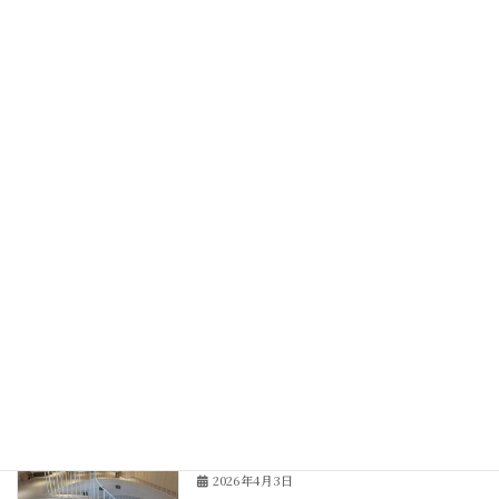
国の大型リフォーム補助金「住宅省エネ
補助金
2026キャンペーン」開始！最大100万
円補助！
2026年4月21日
大阪市阿倍野区タワーマンションリノベ
タワーマンション
ーション最終現場打合せ
2026年4月11日
神戸市北野坂、多目的ホール改修工事ス
リフォーム
タート！
2026年4月9日
神戸市北野坂、多目的ホール改修工事の
リフォーム
現場調査へ！
2026年4月3日