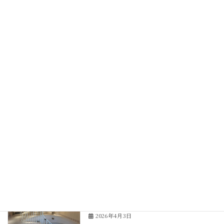
国の大型リフォーム補助金「住宅省エネ
補助金
2026キャンペーン」開始！最大100万
円補助！
2026年4月21日
大阪市阿倍野区タワーマンションリノベ
タワーマンション
ーション最終現場打合せ
2026年4月11日
神戸市北野坂、多目的ホール改修工事ス
リフォーム
タート！
2026年4月9日
神戸市北野坂、多目的ホール改修工事の
リフォーム
現場調査へ！
2026年4月3日